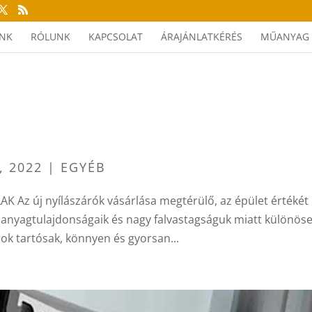
INK
RÓLUNK
KAPCSOLAT
ÁRAJÁNLATKÉRÉS
MŰANYAG 
, 2022
| EGYÉB
Az új nyílászárók vásárlása megtérülő, az épület értékét
k anyagtulajdonságaik és nagy falvastagságuk miatt különös
ok tartósak, könnyen és gyorsan...