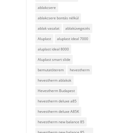
ablakcsere
ablakcsere bontás nélkül
ablak vasalat
ablaküvegezés
Aluplast
aluplast ideal 7000
aluplast ideal 8000
Aluplast smart slide
bemutatóterem
hevestherm
hevestherm ablakok
Hevestherm Budapest
hevestherm deluxe a85
hevestherm deluxe A85K
hevestherm new balance 85
hevestherm new balance 85