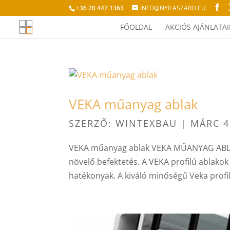
+36 20 447 1363
INFO@NYILASZARO.EU
FŐOLDAL
AKCIÓS AJÁNLATA
VEKA műanyag ablak
SZERZŐ:
WINTEXBAU
|
MÁRC 4
VEKA műanyag ablak VEKA MŰANYAG ABLAK 
növelő befektetés. A VEKA profilú ablako
hatékonyak. A kiváló minőségű Veka profil