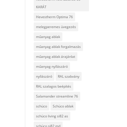
KARÁT
Hevestherm Optima 76
melegperemes üvegezés
műanyag ablak
műanyag ablak forgalmazás
műanyag ablak árajánlat
műanyag nyílászáró
nyílászáró
RAL szabvány
RAL szalagos beépítés
Salamander streamline 76
schüco
Schüco ablak
schüco living si82 as
schüco si82 md