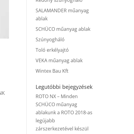
Redőny szúnyogháló
SALAMANDER műanyag
ablak
SCHÜCO műanyag ablak
Szúnyogháló
Toló erkélyajtó
VEKA műanyag ablak
Wintex Bau Kft
Legutóbbi bejegyzések
NK
ROTO NX – Minden
SCHÜCO műanyag
ablakunk a ROTO 2018-as
legújabb
zárszerkezetével készül