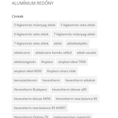
ALUMÍNIUM REDŐNY
Címkék
5 légkamrás műanyag ablak
5 légkamrás veka ablak
6 légkamrás veka ablak
7 légkamrás műanyag ablak
7 légkamrás veka ablak
ablak
ablakbeépítés
ablakcsere
ablakcsere bontás nélkül
ablak vasalat
ablaküvegezés
Aluplast
aluplast ideal 7000
aluplast ideal 8000
Aluplast smart slide
bemutatóterem
hevestherm
hevestherm ablakok
Hevestherm Budapest
hevestherm deluxe a85
hevestherm deluxe A85K
hevestherm new balance 85
hevestherm new balance 85 KARÁT
Hevestherm Optima 76
melegperemes üvegezés