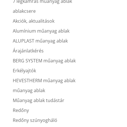
7 légkamrás műanyag ablak
ablakcsere
Akciók, aktualitások
Alumínium műanyag ablak
ALUPLAST műanyag ablak
Árajánlatkérés
BERG SYSTEM műanyag ablak
Erkélyajtók
HEVESTHERM műanyag ablak
műanyag ablak
Műanyag ablak tudástár
Redőny
Redőny szúnyogháló