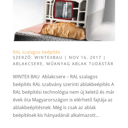
RAL szalagos beépítés
SZERZŐ:
WINTEXBAU
|
NOV 16, 2017
|
ABLAKCSERE
,
MŰANYAG ABLAK TUDÁSTÁR
WINTEX BAU Ablakcsere – RAL szalagos
beépítés RAL szabvány szerinti ablakbeépítés A
RAL beépítési technológia nem új keletű és már
évek óta Magyarországon is elérhető fajtája az
ablakbeépítésnek. Még is csak az ablak
beépítések kis hányadánál alkalmazott...