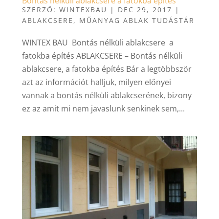
Bontás nélküli ablakcsere a fatokba építés
SZERZŐ:
WINTEXBAU
|
DEC 29, 2017
|
ABLAKCSERE
,
MŰANYAG ABLAK TUDÁSTÁR
WINTEX BAU Bontás nélküli ablakcsere a
fatokba építés ABLAKCSERE – Bontás nélküli
ablakcsere, a fatokba építés Bár a legtöbbször
azt az információt halljuk, milyen előnyei
vannak a bontás nélküli ablakcserének, bizony
ez az amit mi nem javaslunk senkinek sem,...