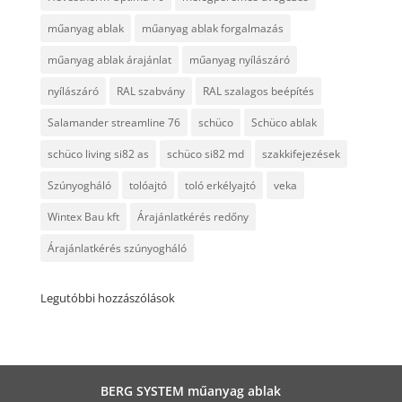
műanyag ablak
műanyag ablak forgalmazás
műanyag ablak árajánlat
műanyag nyílászáró
nyílászáró
RAL szabvány
RAL szalagos beépítés
Salamander streamline 76
schüco
Schüco ablak
schüco living si82 as
schüco si82 md
szakkifejezések
Szúnyogháló
tolóajtó
toló erkélyajtó
veka
Wintex Bau kft
Árajánlatkérés redőny
Árajánlatkérés szúnyogháló
Legutóbbi hozzászólások
BERG SYSTEM műanyag ablak