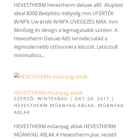
HEVESTHERM hevestherm deluxe a85 Aluplast
ideal 8000 Beépítési mélység mm Uf ÉRTÉK
W/M²K Uw érték W/M²K ÜVEGEZÉS MAX. mm
Minőség és design a legmagasabb szinten. A
Hevestherm Deluxe-A85 termékcsalád a
legmodernebb otthonokra készült. Letisztult
minimalista...
HEVESTHERM műanyag ablak
SZERZŐ:
WINTEXBAU
|
OKT 20, 2017
|
HEVESTHERM MŰANYAG ABLAK
,
MŰANYAG
ABLAK
HEVESTHERM műanyag ablak HEVESTHERM
MŰANYAG ABLAK A Hevestherm piac vezető