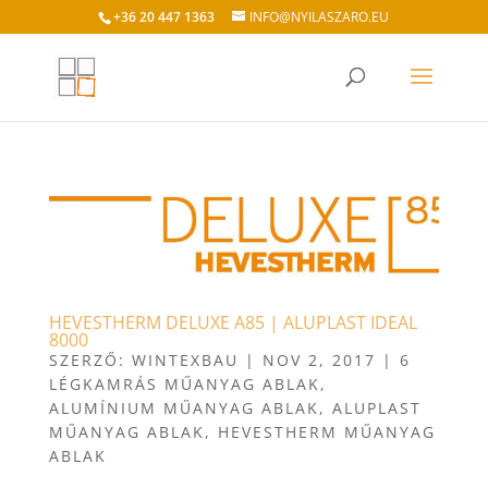
+36 20 447 1363
INFO@NYILASZARO.EU
HEVESTHERM DELUXE A85 | ALUPLAST IDEAL
8000
SZERZŐ:
WINTEXBAU
|
NOV 2, 2017
|
6
LÉGKAMRÁS MŰANYAG ABLAK
,
ALUMÍNIUM MŰANYAG ABLAK
,
ALUPLAST
MŰANYAG ABLAK
,
HEVESTHERM MŰANYAG
ABLAK