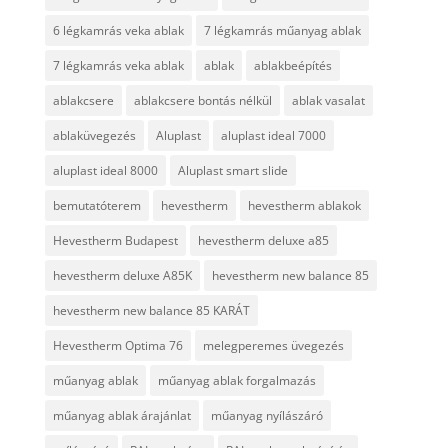
6 légkamrás veka ablak
7 légkamrás műanyag ablak
7 légkamrás veka ablak
ablak
ablakbeépítés
ablakcsere
ablakcsere bontás nélkül
ablak vasalat
ablaküvegezés
Aluplast
aluplast ideal 7000
aluplast ideal 8000
Aluplast smart slide
bemutatóterem
hevestherm
hevestherm ablakok
Hevestherm Budapest
hevestherm deluxe a85
hevestherm deluxe A85K
hevestherm new balance 85
hevestherm new balance 85 KARÁT
Hevestherm Optima 76
melegperemes üvegezés
műanyag ablak
műanyag ablak forgalmazás
műanyag ablak árajánlat
műanyag nyílászáró