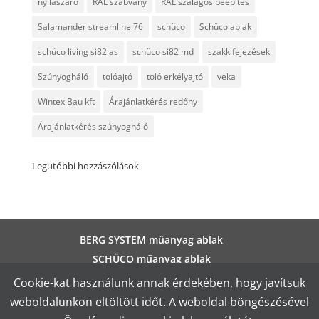
nyílászáró
RAL szabvány
RAL szalagos beépítés
Salamander streamline 76
schüco
Schüco ablak
schüco living si82 as
schüco si82 md
szakkifejezések
Szúnyogháló
tolóajtó
toló erkélyajtó
veka
Wintex Bau kft
Árajánlatkérés redőny
Árajánlatkérés szúnyogháló
Legutóbbi hozzászólások
BERG SYSTEM műanyag ablak
SCHÜCO műanyag ablak
ALUPLAST műanyag ablak
Cookie-kat használunk annak érdekében, hogy javítsuk
SALAMANDER műanyag ablak
weboldalunkon eltöltött időt. A weboldal böngészésével
VEKA műanyag ablak