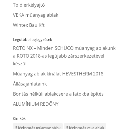
Toló erkélyajtó
VEKA műanyag ablak
Wintex Bau Kft
Legutóbbi bejegyzések
ROTO NX – Minden SCHÜCO műanyag ablakunk
a ROTO 2018-as legújabb zárszerkezetével
készül
Műanyag ablak kínálat HEVESTHERM 2018
Állásajánlataink
Bontás nélküli ablakcsere a fatokba építés
ALUMÍNIUM REDŐNY
Címkék
5 légkamrás műanyag ablak
5 légkamrás veka ablak