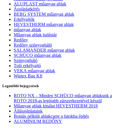
ALUPLAST műanyag ablak
Árajánlatkérés
BERG SYSTEM műanyag ablak
Erkélyajtók
HEVESTHERM műanyag ablak
műanyag ablak
Műanyag ablak tudástár
Redőny
Redőny szúnyogháló
SALAMANDER műanyag ablak
SCHÜCO műanyag ablak
Szúnyogháló
Toló erkélyajtó
VEKA műanyag ablak
Wintex Bau Kft
Legutóbbi bejegyzések
ROTO NX – Minden SCHÜCO műanyag ablakunk a
ROTO 2018-as legújabb zárszerkezetével készül
Műanyag ablak kínálat HEVESTHERM 2018
Állásajánlataink
Bontás nélküli ablakcsere a fatokba építés
ALUMÍNIUM REDŐNY