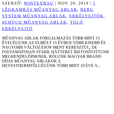
SZERZŐ:
WINTEXBAU
|
NOV 29, 2019
|
5
LÉGKAMRÁS MŰANYAG ABLAK
,
BERG
SYSTEM MŰANYAG ABLAK
,
ERKÉLYAJTÓK
,
SCHÜCO MŰANYAG ABLAK
,
TOLÓ
ERKÉLYAJTÓ
MŰANYAG ABLAK FORGALMAZÁS TÖBB MINT 15
ÉVECÉGÜNK AZ ELMÚLT 15 ÉVBEN TÖBB KISEBB ÉS
NAGYOBB VÁLTOZÁSON MENT KERESZTÜL, DE
FOLYAMATOSAN STABIL HÁTTERET BIZTOSÍTOTTUNK
MEGRENDELŐINKNEK. RÓLUNK MAGYAR BRAND
DÍJAS MŰANYAG ABLAKOK A
HEVESTHERMTŐLCÉGÜNK TÖBB MINT 10 ÉVE A...