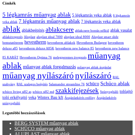
Címkék
5 légkamrás műanyag ablak
5 légkamrás veka ablak
6 légkamrás
7 légkamrás műanyag ablak
7 légkamrás veka ablak
veka ablak
ablak
ablakcsere
ablakbeépítés
ablak vasalat
ablakcsere bontás nélkül
ablaküvegezés
Aluplast
aluplast ideal 7000
aluplast ideal 8000
Aluplast smart slide
hevestherm
bemutatóterem
hevestherm ablakok
Hevestherm Budapest
hevestherm
deluxe a85
hevestherm deluxe A85K
hevestherm new balance 85
hevestherm new balance
műanyag
85 KARÁT
Hevestherm Optima 76
melegperemes üvegezés
ablak
műanyag ablak forgalmazás
műanyag ablak árajánlat
műanyag nyílászáró
nyílászáró
RAL
Schüco ablak
schüco
szabvány
RAL szalagos beépítés
Salamander streamline 76
szakkifejezések
tolóajtó
schüco living si82 as
schüco si82 md
Szúnyogháló
toló erkélyajtó
veka
Wintex Bau kft
Árajánlatkérés redőny
Árajánlatkérés
szúnyogháló
Legutóbbi hozzászólások
BERG SYSTEM műanyag ablak
SCHÜCO műanyag ablak
ALUPLAST műanyag ablak