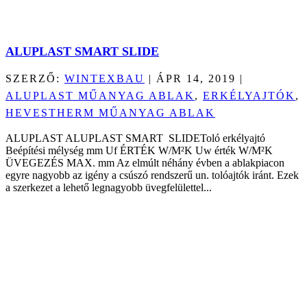
ALUPLAST SMART SLIDE
SZERZŐ:
WINTEXBAU
|
ÁPR 14, 2019
|
ALUPLAST MŰANYAG ABLAK
,
ERKÉLYAJTÓK
,
HEVESTHERM MŰANYAG ABLAK
ALUPLAST ALUPLAST SMART SLIDEToló erkélyajtó
Beépítési mélység mm Uf ÉRTÉK W/M²K Uw érték W/M²K
ÜVEGEZÉS MAX. mm Az elmúlt néhány évben a ablakpiacon
egyre nagyobb az igény a csúszó rendszerű un. tolóajtók iránt. Ezek
a szerkezet a lehető legnagyobb üvegfelülettel...