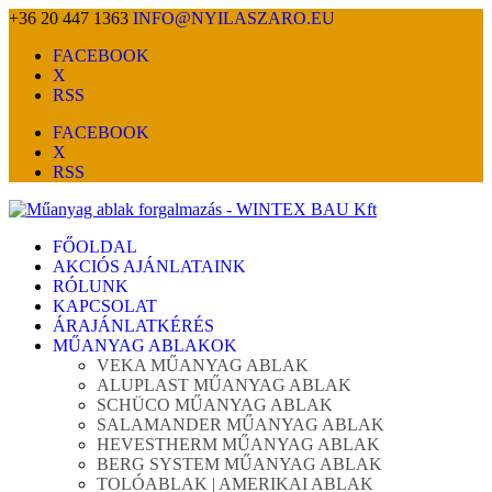
+36 20 447 1363
INFO@NYILASZARO.EU
FACEBOOK
X
RSS
FACEBOOK
X
RSS
FŐOLDAL
AKCIÓS AJÁNLATAINK
RÓLUNK
KAPCSOLAT
ÁRAJÁNLATKÉRÉS
MŰANYAG ABLAKOK
VEKA MŰANYAG ABLAK
ALUPLAST MŰANYAG ABLAK
SCHÜCO MŰANYAG ABLAK
SALAMANDER MŰANYAG ABLAK
HEVESTHERM MŰANYAG ABLAK
BERG SYSTEM MŰANYAG ABLAK
TOLÓABLAK | AMERIKAI ABLAK