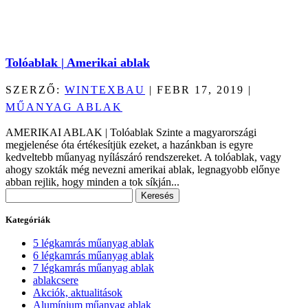
Tolóablak | Amerikai ablak
SZERZŐ:
WINTEXBAU
|
FEBR 17, 2019
|
MŰANYAG ABLAK
AMERIKAI ABLAK | Tolóablak Szinte a magyarországi
megjelenése óta értékesítjük ezeket, a hazánkban is egyre
kedveltebb műanyag nyílászáró rendszereket. A tolóablak, vagy
ahogy szokták még nevezni amerikai ablak, legnagyobb előnye
abban rejlik, hogy minden a tok síkján...
Keresés:
Kategóriák
5 légkamrás műanyag ablak
6 légkamrás műanyag ablak
7 légkamrás műanyag ablak
ablakcsere
Akciók, aktualitások
Alumínium műanyag ablak