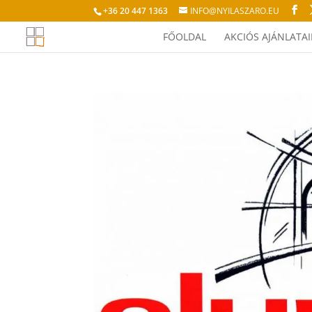
+36 20 447 1363
INFO@NYILASZARO.EU
FŐOLDAL
AKCIÓS AJÁNLATA