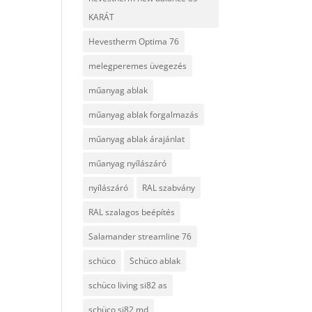
KARÁT
Hevestherm Optima 76
melegperemes üvegezés
műanyag ablak
műanyag ablak forgalmazás
műanyag ablak árajánlat
műanyag nyílászáró
nyílászáró
RAL szabvány
RAL szalagos beépítés
Salamander streamline 76
schüco
Schüco ablak
schüco living si82 as
schüco si82 md