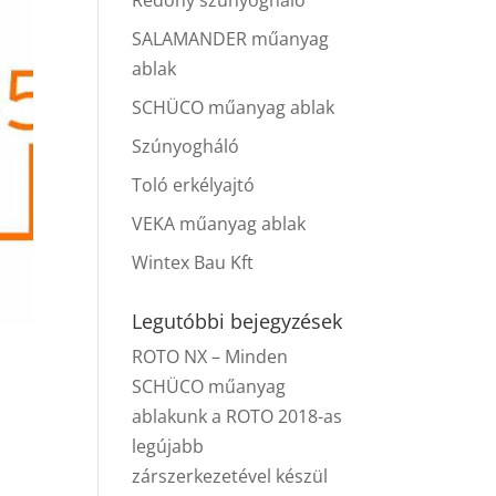
Redőny szúnyogháló
SALAMANDER műanyag
ablak
SCHÜCO műanyag ablak
Szúnyogháló
Toló erkélyajtó
VEKA műanyag ablak
Wintex Bau Kft
Legutóbbi bejegyzések
ROTO NX – Minden
SCHÜCO műanyag
ablakunk a ROTO 2018-as
legújabb
zárszerkezetével készül