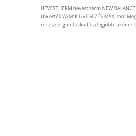
HEVESTHERM hevestherm NEW BALANCE 85
Uw érték W/M²K ÜVEGEZÉS MAX. mm Megbízh
rendszer gondoskodik a legjobb lakóminős