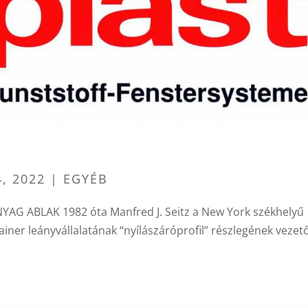
4, 2022
| EGYÉB
YAG ABLAK 1982 óta Manfred J. Seitz a New York székhelyű
iner leányvállalatának “nyílászáróprofil” részlegének vezető