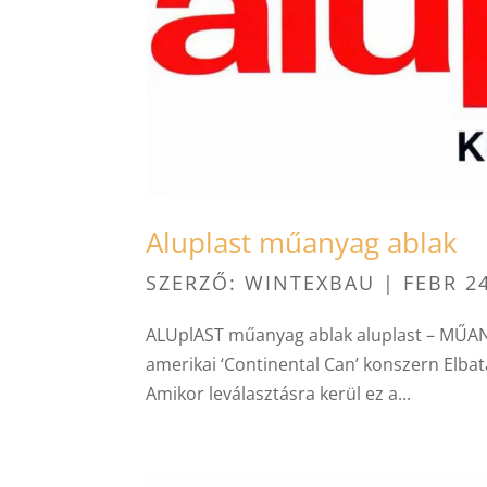
Aluplast műanyag ablak
SZERZŐ:
WINTEXBAU
|
FEBR 2
ALUplAST műanyag ablak aluplast – MŰAN
amerikai ‘Continental Can’ konszern Elbata
Amikor leválasztásra kerül ez a...