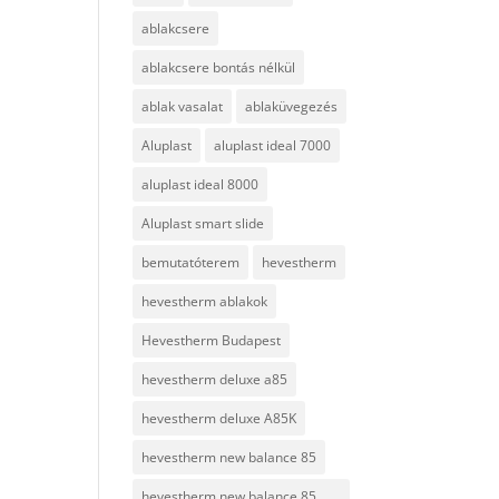
ablakcsere
ablakcsere bontás nélkül
ablak vasalat
ablaküvegezés
Aluplast
aluplast ideal 7000
aluplast ideal 8000
Aluplast smart slide
bemutatóterem
hevestherm
hevestherm ablakok
Hevestherm Budapest
hevestherm deluxe a85
hevestherm deluxe A85K
hevestherm new balance 85
hevestherm new balance 85