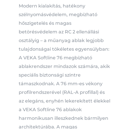
Modern kialakítás, hatékony
szélnyomásvédelem, megbízható
hőszigetelés és magas
betörésvédelem az RC 2 ellenállási
osztályig – a műanyag ablak legjobb
tulajdonságai tökéletes egyensúlyban:
A VEKA Softline 76 megbízható
ablakrendszer mindazok számára, akik
speciális biztonsági szintre
támaszkodnak.
A 76 mm-es vékony
profilrendszerével (RAL-A profillal) és
az elegáns, enyhén lekerekített élekkel
a VEKA Softline 76 ablakok
harmonikusan illeszkednek bármilyen
architektúrába.
A magas