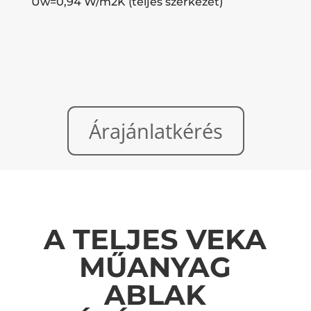
Uw=0,94 W/m2K (teljes szerkezet)
Árajánlatkérés
A TELJES VEKA
MŰANYAG
ABLAK