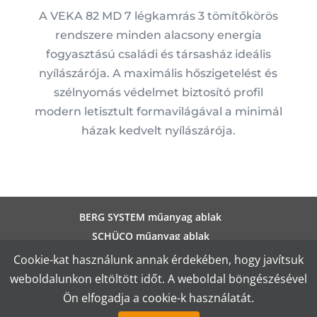
A VEKA 82 MD 7 légkamrás 3 tömítőkörös
rendszere minden alacsony energia
fogyasztású családi és társasház ideális
nyílászárója. A maximális hőszigetelést és
szélnyomás védelmet biztosító profil
modern letisztult formavilágával a minimál
házak kedvelt nyílászárója.
BERG SYSTEM műanyag ablak
SCHÜCO műanyag ablak
ALUPLAST műanyag ablak
Cookie-kat használunk annak érdekében, hogy javítsuk
SALAMANDER műanyag ablak
weboldalunkon eltöltött időt. A weboldal böngészésével
VEKA műanyag ablak
Ön elfogadja a cookie-k használatát.
Aktuális akciós műanyag ablak ajánlataink