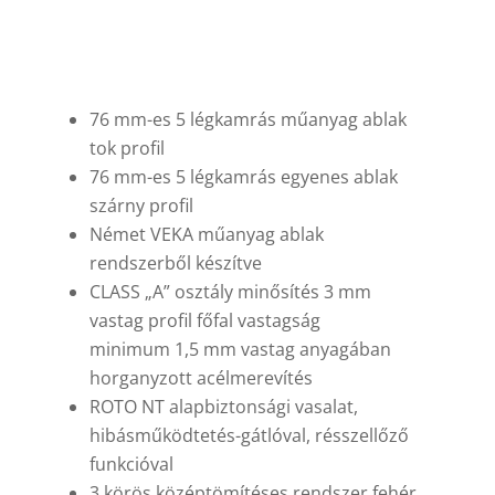
76 mm-es 5 légkamrás műanyag ablak
tok profil
76 mm-es 5 légkamrás egyenes ablak
szárny profil
Német VEKA műanyag ablak
rendszerből készítve
CLASS „A” osztály minősítés 3 mm
vastag profil főfal vastagság
minimum 1,5 mm vastag anyagában
horganyzott acélmerevítés
ROTO NT alapbiztonsági vasalat,
hibásműködtetés-gátlóval, résszellőző
funkcióval
3 körös középtömítéses rendszer fehér