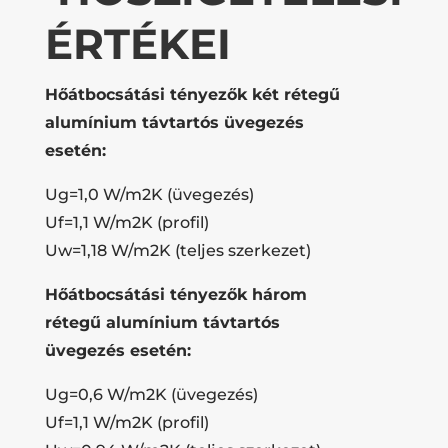
ÉRTÉKEI
Hőátbocsátási tényezők két rétegű
alumínium távtartós üvegezés
esetén:
Ug=1,0 W/m2K (üvegezés)
Uf=1,1 W/m2K (profil)
Uw=1,18 W/m2K (teljes szerkezet)
Hőátbocsátási tényezők három
rétegű alumínium távtartós
üvegezés esetén:
Ug=0,6 W/m2K (üvegezés)
Uf=1,1 W/m2K (profil)