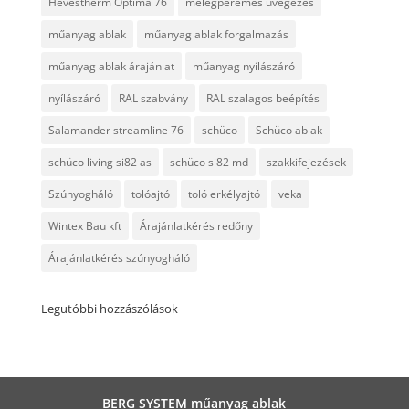
Hevestherm Optima 76
melegperemes üvegezés
műanyag ablak
műanyag ablak forgalmazás
műanyag ablak árajánlat
műanyag nyílászáró
nyílászáró
RAL szabvány
RAL szalagos beépítés
Salamander streamline 76
schüco
Schüco ablak
schüco living si82 as
schüco si82 md
szakkifejezések
Szúnyogháló
tolóajtó
toló erkélyajtó
veka
Wintex Bau kft
Árajánlatkérés redőny
Árajánlatkérés szúnyogháló
Legutóbbi hozzászólások
BERG SYSTEM műanyag ablak