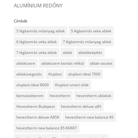
ALUMÍNIUM REDŐNY
Címkék
5 légkamrás műanyag ablak
5 légkamrás veka ablak
6 légkamrás veka ablak
7 légkamrás műanyag ablak
7 légkamrás veka ablak
ablak
ablakbeépítés
ablakcsere
ablakcsere bontás nélkül
ablak vasalat
ablaküvegezés
Aluplast
aluplast ideal 7000
aluplast ideal 8000
Aluplast smart slide
bemutatóterem
hevestherm
hevestherm ablakok
Hevestherm Budapest
hevestherm deluxe a85
hevestherm deluxe A85K
hevestherm new balance 85
hevestherm new balance 85 KARÁT