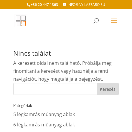
+36 20 447 1363
INFO@NYILASZARO.EU
Nincs találat
A keresett oldal nem található. Próbálja meg
finomítani a keresést vagy használja a fenti
navigációt, hogy megtalálja a bejegyzést.
Kategóriák
5 légkamrás műanyag ablak
6 légkamrás műanyag ablak