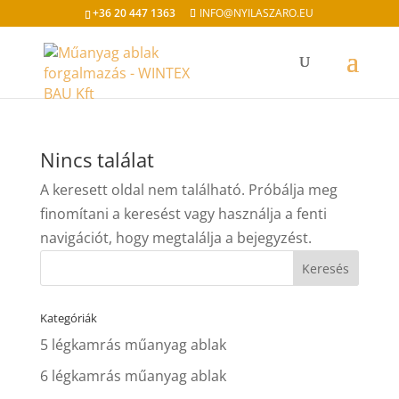
+36 20 447 1363
INFO@NYILASZARO.EU
Nincs találat
A keresett oldal nem található. Próbálja meg
finomítani a keresést vagy használja a fenti
navigációt, hogy megtalálja a bejegyzést.
Kategóriák
5 légkamrás műanyag ablak
6 légkamrás műanyag ablak