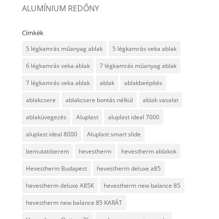
ALUMÍNIUM REDŐNY
Címkék
5 légkamrás műanyag ablak
5 légkamrás veka ablak
6 légkamrás veka ablak
7 légkamrás műanyag ablak
7 légkamrás veka ablak
ablak
ablakbeépítés
ablakcsere
ablakcsere bontás nélkül
ablak vasalat
ablaküvegezés
Aluplast
aluplast ideal 7000
aluplast ideal 8000
Aluplast smart slide
bemutatóterem
hevestherm
hevestherm ablakok
Hevestherm Budapest
hevestherm deluxe a85
hevestherm deluxe A85K
hevestherm new balance 85
hevestherm new balance 85 KARÁT