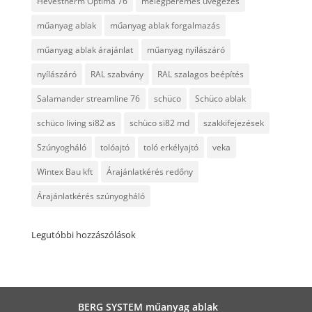
Hevestherm Optima 76
melegperemes üvegezés
műanyag ablak
műanyag ablak forgalmazás
műanyag ablak árajánlat
műanyag nyílászáró
nyílászáró
RAL szabvány
RAL szalagos beépítés
Salamander streamline 76
schüco
Schüco ablak
schüco living si82 as
schüco si82 md
szakkifejezések
Szúnyogháló
tolóajtó
toló erkélyajtó
veka
Wintex Bau kft
Árajánlatkérés redőny
Árajánlatkérés szúnyogháló
Legutóbbi hozzászólások
BERG SYSTEM műanyag ablak