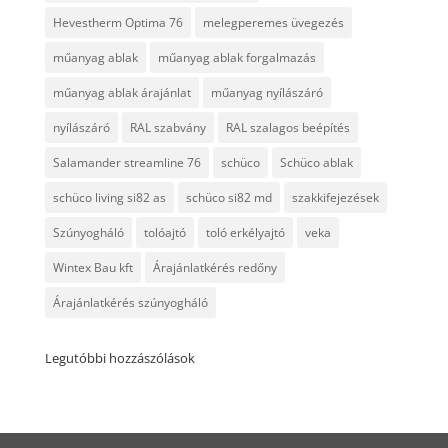
Hevestherm Optima 76
melegperemes üvegezés
műanyag ablak
műanyag ablak forgalmazás
műanyag ablak árajánlat
műanyag nyílászáró
nyílászáró
RAL szabvány
RAL szalagos beépítés
Salamander streamline 76
schüco
Schüco ablak
schüco living si82 as
schüco si82 md
szakkifejezések
Szúnyogháló
tolóajtó
toló erkélyajtó
veka
Wintex Bau kft
Árajánlatkérés redőny
Árajánlatkérés szúnyogháló
Legutóbbi hozzászólások