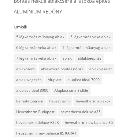
Bontás nélküli ablakcsere a fatokba építés
ALUMÍNIUM REDŐNY
Címkék
5 légkamrás műanyag ablak
5 légkamrás veka ablak
6 légkamrás veka ablak
7 légkamrás műanyag ablak
7 légkamrás veka ablak
ablak
ablakbeépítés
ablakcsere
ablakcsere bontás nélkül
ablak vasalat
ablaküvegezés
Aluplast
aluplast ideal 7000
aluplast ideal 8000
Aluplast smart slide
bemutatóterem
hevestherm
hevestherm ablakok
Hevestherm Budapest
hevestherm deluxe a85
hevestherm deluxe A85K
hevestherm new balance 85
hevestherm new balance 85 KARÁT