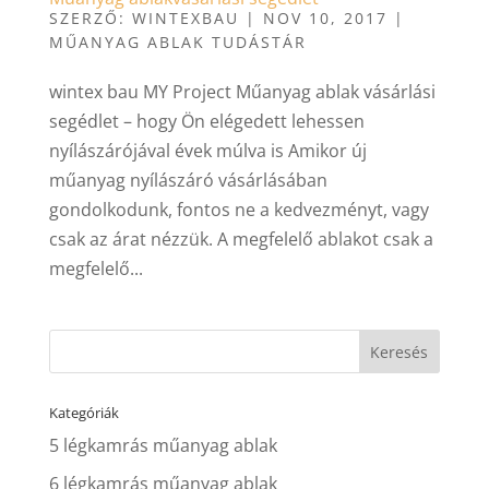
SZERZŐ:
WINTEXBAU
|
NOV 10, 2017
|
MŰANYAG ABLAK TUDÁSTÁR
wintex bau MY Project Műanyag ablak vásárlási
segédlet – hogy Ön elégedett lehessen
nyílászárójával évek múlva is Amikor új
műanyag nyílászáró vásárlásában
gondolkodunk, fontos ne a kedvezményt, vagy
csak az árat nézzük. A megfelelő ablakot csak a
megfelelő...
Kategóriák
5 légkamrás műanyag ablak
6 légkamrás műanyag ablak