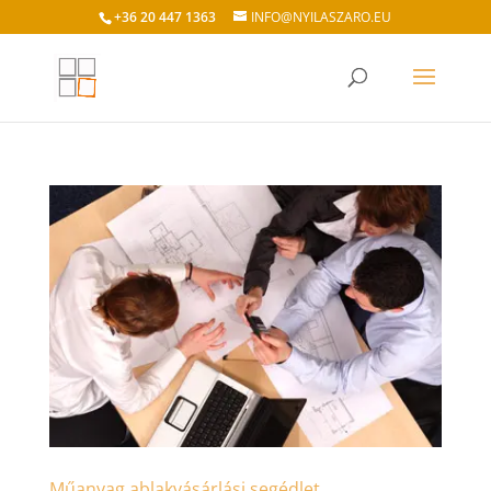
+36 20 447 1363
INFO@NYILASZARO.EU
Műanyag ablakvásárlási segédlet