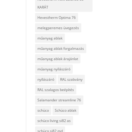
KARÁT
Hevestherm Optima 76
melegperemes üvegezés
műanyag ablak
műanyag ablak forgalmazás
műanyag ablak árajánlat
műanyag nyílászáró
nyílászáró
RAL szabvány
RAL szalagos beépítés
Salamander streamline 76
schüco
Schüco ablak
schüco living si82 as
schüco si82 md