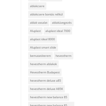
ablakcsere
ablakcsere bontás nélkül
ablak vasalat
ablaküvegezés
Aluplast
aluplast ideal 7000
aluplast ideal 8000
Aluplast smart slide
bemutatóterem
hevestherm
hevestherm ablakok
Hevestherm Budapest
hevestherm deluxe a85
hevestherm deluxe A85K
hevestherm new balance 85
hevestherm new balance 85