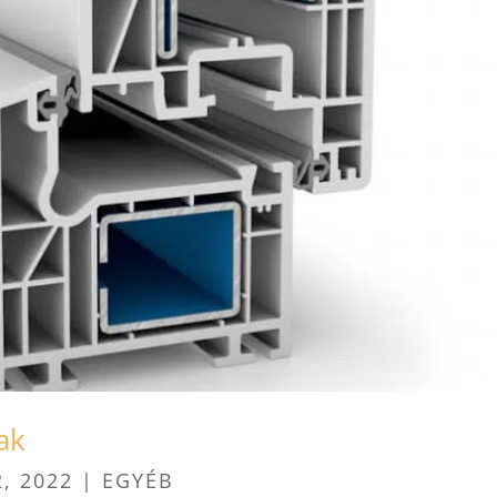
ak
2, 2022
| EGYÉB