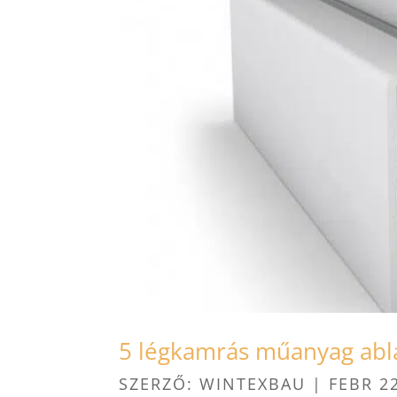
5 légkamrás műanyag abl
SZERZŐ:
WINTEXBAU
|
FEBR 2