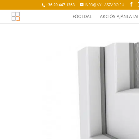
+36 20 447 1363
INFO@NYILASZARO.EU
FŐOLDAL
AKCIÓS AJÁNLATA