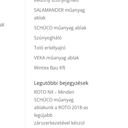
Redőny szúnyogháló
SALAMANDER műanyag
ablak
NK
SCHÜCO műanyag ablak
Szúnyogháló
Toló erkélyajtó
VEKA műanyag ablak
Wintex Bau Kft
Legutóbbi bejegyzések
ROTO NX – Minden
SCHÜCO műanyag
ablakunk a ROTO 2018-as
legújabb
zárszerkezetével készül