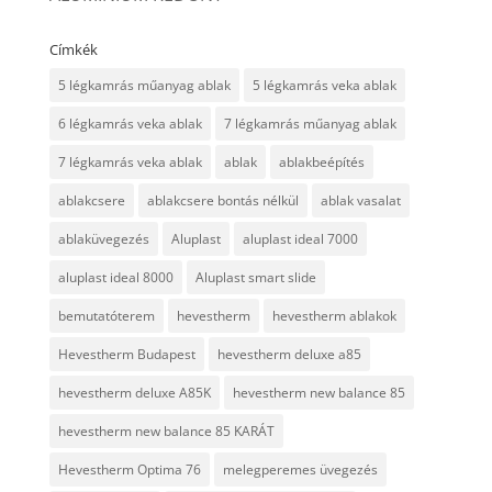
Címkék
5 légkamrás műanyag ablak
5 légkamrás veka ablak
6 légkamrás veka ablak
7 légkamrás műanyag ablak
7 légkamrás veka ablak
ablak
ablakbeépítés
ablakcsere
ablakcsere bontás nélkül
ablak vasalat
ablaküvegezés
Aluplast
aluplast ideal 7000
aluplast ideal 8000
Aluplast smart slide
bemutatóterem
hevestherm
hevestherm ablakok
Hevestherm Budapest
hevestherm deluxe a85
hevestherm deluxe A85K
hevestherm new balance 85
hevestherm new balance 85 KARÁT
Hevestherm Optima 76
melegperemes üvegezés