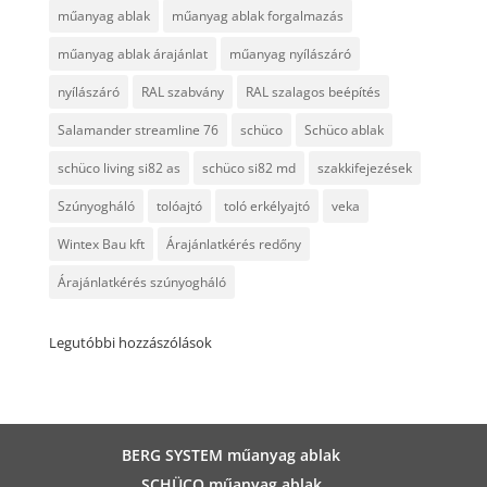
műanyag ablak
műanyag ablak forgalmazás
műanyag ablak árajánlat
műanyag nyílászáró
nyílászáró
RAL szabvány
RAL szalagos beépítés
Salamander streamline 76
schüco
Schüco ablak
schüco living si82 as
schüco si82 md
szakkifejezések
Szúnyogháló
tolóajtó
toló erkélyajtó
veka
Wintex Bau kft
Árajánlatkérés redőny
Árajánlatkérés szúnyogháló
Legutóbbi hozzászólások
BERG SYSTEM műanyag ablak
SCHÜCO műanyag ablak