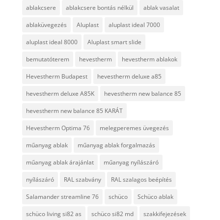
ablakcsere
ablakcsere bontás nélkül
ablak vasalat
ablaküvegezés
Aluplast
aluplast ideal 7000
aluplast ideal 8000
Aluplast smart slide
bemutatóterem
hevestherm
hevestherm ablakok
Hevestherm Budapest
hevestherm deluxe a85
hevestherm deluxe A85K
hevestherm new balance 85
hevestherm new balance 85 KARÁT
Hevestherm Optima 76
melegperemes üvegezés
műanyag ablak
műanyag ablak forgalmazás
műanyag ablak árajánlat
műanyag nyílászáró
nyílászáró
RAL szabvány
RAL szalagos beépítés
Salamander streamline 76
schüco
Schüco ablak
schüco living si82 as
schüco si82 md
szakkifejezések