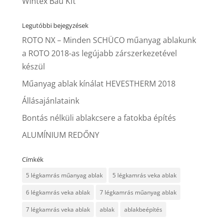
Wintex Bau Kft
Legutóbbi bejegyzések
ROTO NX – Minden SCHÜCO műanyag ablakunk
a ROTO 2018-as legújabb zárszerkezetével
készül
Műanyag ablak kínálat HEVESTHERM 2018
Állásajánlataink
Bontás nélküli ablakcsere a fatokba építés
ALUMÍNIUM REDŐNY
Címkék
5 légkamrás műanyag ablak
5 légkamrás veka ablak
6 légkamrás veka ablak
7 légkamrás műanyag ablak
7 légkamrás veka ablak
ablak
ablakbeépítés