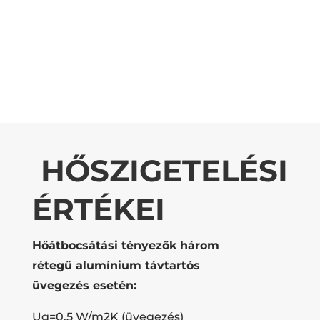
HŐSZIGETELÉSI
ÉRTÉKEI
Hőátbocsátási tényezők három
rétegű alumínium távtartós
üvegezés esetén:
Ug=0,5 W/m2K (üvegezés)