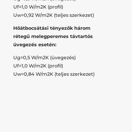
Uf=1,0 W/m2K (profil)
Uw=0,92 W/m2K (teljes szerkezet)
Hőátbocsátási tényezők három
rétegű melegperemes távtartós
üvegezés esetén:
Ug=0,5 W/m2K (üvegezés)
Uf=1,0 W/m2K (profil)
Uw=0,84 W/m2K (teljes szerkezet)