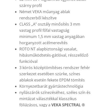
szárny profil
Német VEKA műanyag ablak
rendszerből készítve
CLASS „A” osztály minősítés 3 mm
vastag profil főfal vastagság
minimum 1,5 mm vastag anyagában
horganyzott acélmerevítés
ROTO NT alapbiztonsági vasalat,
hibásműködtetés-gátlóval, résszellőző
funkcióval
3 körös középtömítéses rendszer fehér
szerkezet esetében szürke, színes
ablakok esetén fekete EPDM tömítés
Környezetbarát gyártástechnológia
nyílászárók színezéséhez, széles szín és
mintázat választékkal klasszikus
fóliázásos, vagy a
VEKA SPECTRAL ®