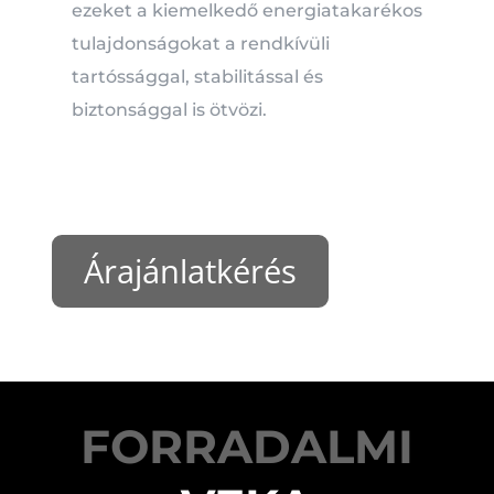
ezeket a kiemelkedő energiatakarékos
tulajdonságokat a rendkívüli
tartóssággal, stabilitással és
biztonsággal is ötvözi.
Árajánlatkérés
FORRADALMI