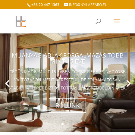
+36 20 447 1363
INFO@NYILASZARO.EU
MŰANYAG ABLAK FORGALMAZÁS TÖBB
MINT 15 ÉVE
CÉGÜNK AZ ELMÚLT 15 ÉVBEN TÖBB KISEBB ÉS NAGYOBB
VÁLTOZÁSON MENT KERESZTÜL, DE FOLYAMATOSAN
STABIL HÁTTERET BIZTOSÍTOTTUNK MEGRENDELŐINKNEK.
RÓLUNK