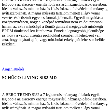
legjobbja az alacsony energia fogyasztású házmegoldások esetében.
Ideális választás minden ház és lakás fokozott hővédelemű műanyag
nyílászárójának. A magas műszaki tartalom mellett a lágy vonal
vezetés és letisztult egyenes formák jellemzik. Egyedi megoldás a
középtömítésben, hogy a középső tömítőkör nem valódi profilból,
hanem az extra minőségű a tömítő gumival megegyező minőségű
EPDM tömítéssel lett létrehozva. Ennek a legnagyobb jelentősége
az, hogy a valódi vízgátas profilokkal szemben itt lehetőség van
arra, hogy bejárati ajtót, vagy toló-bukó erkélyajtót lehessen belőle
készíteni.
Árajánlatkérés
SCHÜCO LIVING SI82 MD
A BERG TREND SI82 a 7 légkamrás műanyag ablakok egyik
legjobbja az alacsony energia fogyasztású házmegoldások esetében.
Ideális választás minden ház és lakás fokozott hővédelemű műanyag
nyílászárójának. A magas műszaki tartalom mellett a lágy vonal