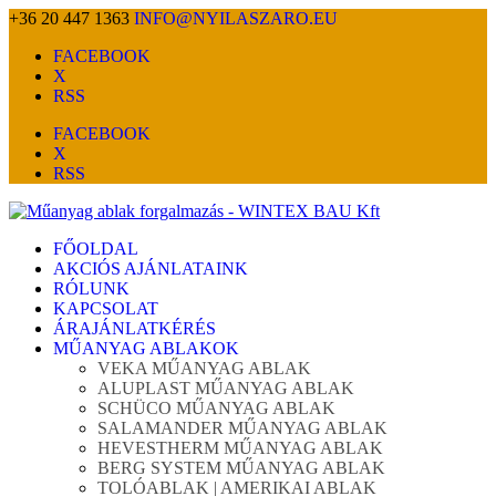
+36 20 447 1363
INFO@NYILASZARO.EU
FACEBOOK
X
RSS
FACEBOOK
X
RSS
FŐOLDAL
AKCIÓS AJÁNLATAINK
RÓLUNK
KAPCSOLAT
ÁRAJÁNLATKÉRÉS
MŰANYAG ABLAKOK
VEKA MŰANYAG ABLAK
ALUPLAST MŰANYAG ABLAK
SCHÜCO MŰANYAG ABLAK
SALAMANDER MŰANYAG ABLAK
HEVESTHERM MŰANYAG ABLAK
BERG SYSTEM MŰANYAG ABLAK
TOLÓABLAK | AMERIKAI ABLAK