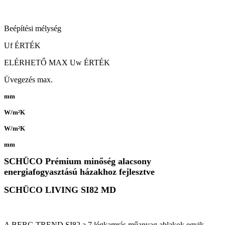
Beépítési mélység
Uf ÉRTÉK
ELÉRHETŐ MAX Uw ÉRTÉK
Üvegezés max.
mm
W/m²K
W/m²K
mm
SCHÜCO Prémium minőség alacsony
energiafogyasztású házakhoz fejlesztve
SCHÜCO LIVING SI82 MD
A BERG TREND SI82 a 7 légkamrás műanyag ablakok egyik