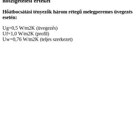
hőszigetelési értékei
Hőátbocsátási tényezők három rétegű melegperemes üvegezés
esetén:
Ug=0,5 W/m2K (üvegezés)
Uf=1,0 W/m2K (profil)
Uw=0,76 W/m2K (teljes szerkezet)