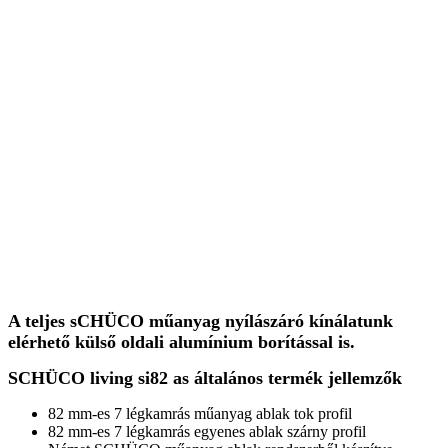
A teljes sCHÜCO műanyag nyílászáró kínálatunk
elérhető külső oldali alumínium borítással is.
SCHÜCO living si82 as általános termék jellemzők
82 mm-es 7 légkamrás műanyag ablak tok profil
82 mm-es 7 légkamrás egyenes ablak szárny profil