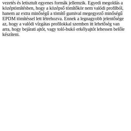
vezetés és letisztult egyenes formák jellemzik. Egyedi megoldás a
középtömítésben, hogy a középső tömítőkör nem valódi profilból,
hanem az extra minőségű a tömítő gumival megegyező minőségű
EPDM tömítéssel lett létrehozva. Ennek a legnagyobb jelentősége
az, hogy a valódi vízgátas profilokkal szemben itt lehetőség van
arra, hogy bejárati ajtót, vagy toló-bukó erkélyajtót lehessen belőle
készíteni.