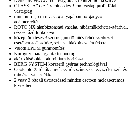
Német SCHÜCO műanyag ablak rendszerből készítve
CLASS „A” osztály minősítés 3 mm vastag profil főfal
vastagság
minimum 1,5 mm vastag anyagában horganyzott
acélmerevítés
ROTO NX alapbiztonsági vasalat, hibásműködtetés-gátlóval,
résszellőző funkcióval
közép tömítéses 3 szoros gumitömítés fehér szerkezet
esetében acél szürke, színes ablakok esetén fekete
Valódi EPDM gumitömítés
Környezetbarát gyártástechnológia
akár külső oldali alumínium borírással
BERG SYSTEM korszerű gyártás technológiával
CoolColor® fóliák a nyílászárók színezéséhez, széles szín és
mintázat választékkal
2 vagy 3 rétegű üvegezéssel minden esetben melegperemes
kivitelben