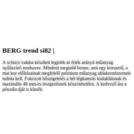
BERG trend si82 |
SCHÜCO living si82 md
A schüco valaha készített legjobb ár érték arányú műanyag
nyílászáró rendszere. Mindent megtalál benne, ami egy korszerű, a
mai kor előírásainak megfelelő prémium műanyag ablakrendszernek
tudnia kell. Fokozott hőszigetelés a hét légkamrás kialakításnak és
maximális 48 mm-es üvegezésnek köszönhetően. A kedvező ára a
pénztárcáját is kíméli.