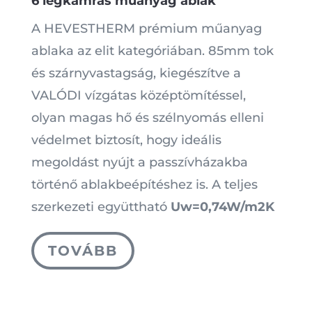
6 légkamrás műanyag ablak
A HEVESTHERM prémium műanyag
ablaka az elit kategóriában. 85mm tok
és szárnyvastagság, kiegészítve a
VALÓDI vízgátas középtömítéssel,
olyan magas hő és szélnyomás elleni
védelmet biztosít, hogy ideális
megoldást nyújt a passzívházakba
történő ablakbeépítéshez is. A teljes
szerkezeti együttható
Uw=0,74W/m2K
TOVÁBB