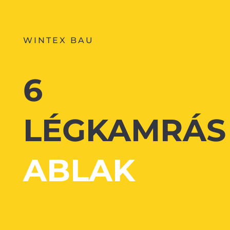
WINTEX BAU
6
LÉGKAMRÁ
ABLAK